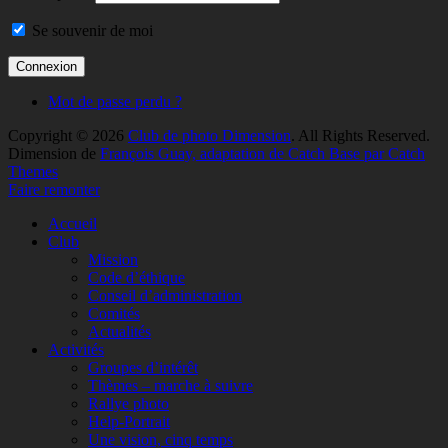
Se souvenir de moi
Mot de passe perdu ?
Copyright © 2026
Club de photo Dimension
. All Rights Reserved.
Dimension de
François Guay, adaptation de Catch Base par Catch
Themes
Faire remonter
Accueil
Club
Mission
Code d’éthique
Conseil d’administration
Comités
Actualités
Activités
Groupes d’intérêt
Thèmes – marche à suivre
Rallye photo
Help-Portrait
Une vision, cinq temps