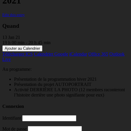
2021
Edit this entry
Quand
13 Jan 21
19 h 00 min - 20 h 45 min
Ajouter au Calendrier
Télécharger ICS
Calendrier Google
iCalendar
Office 365
Outlook
Live
Au programme:
Présentation de la programmation hiver 2021
Présentation du projet AUTOPORTRAIT
Activité DERRIÈRE LA PHOTO (12 membres raconteront
l’histoire derrière une photo signifiante pour eux)
Connexion
Identifiant
Mot de passe