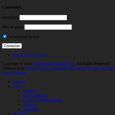
Connexion
Identifiant
Mot de passe
Se souvenir de moi
Mot de passe perdu ?
Copyright © 2026
Club de photo Dimension
. All Rights Reserved.
Dimension de
François Guay, adaptation de Catch Base par Catch T
Faire remonter
Accueil
Club
Mission
Code d’éthique
Conseil d’administration
Comités
Actualités
Activités