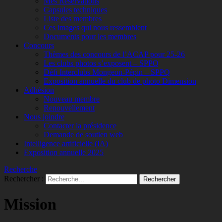
Mes Réservations
Capsules techniques
Liste des membres
Ces images qui nous ressemblent
Documents pour les membres
Concours
Thèmes des concours de l’ACAP pour 25-26
Les clubs photos s’exposent – SPPQ
Défi Interclubs Mongeon-Pépin – SPPQ
Exposition annuelle du club de photo Dimension
Adhésion
Nouveau membre
Renouvellement
Nous joindre
Contacter la présidence
Demande de soutien web
Intelligence artificielle (IA)
Exposition annuelle 2025
Recherche
Rechercher :
Mission