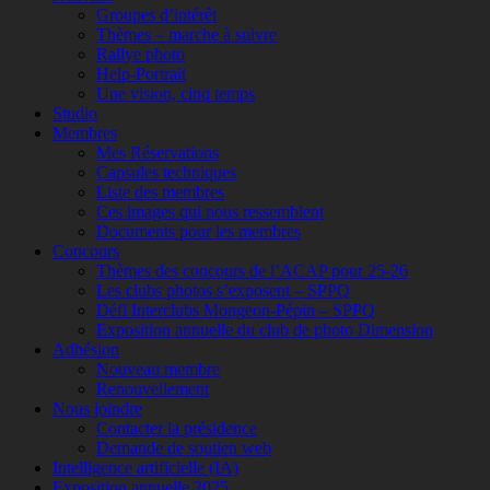
Groupes d’intérêt
Thèmes – marche à suivre
Rallye photo
Help-Portrait
Une vision, cinq temps
Studio
Membres
Mes Réservations
Capsules techniques
Liste des membres
Ces images qui nous ressemblent
Documents pour les membres
Concours
Thèmes des concours de l’ACAP pour 25-26
Les clubs photos s’exposent – SPPQ
Défi Interclubs Mongeon-Pépin – SPPQ
Exposition annuelle du club de photo Dimension
Adhésion
Nouveau membre
Renouvellement
Nous joindre
Contacter la présidence
Demande de soutien web
Intelligence artificielle (IA)
Exposition annuelle 2025