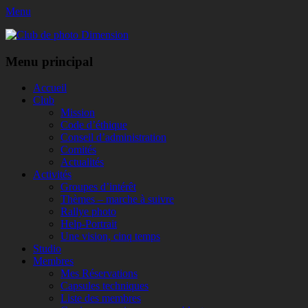
Menu
Club de photo Dimension
Facebook
Menu principal
Aller
Accueil
au
Club
contenu
Mission
Code d’éthique
Conseil d’administration
Comités
Actualités
Activités
Groupes d’intérêt
Thèmes – marche à suivre
Rallye photo
Help-Portrait
Une vision, cinq temps
Studio
Membres
Mes Réservations
Capsules techniques
Liste des membres