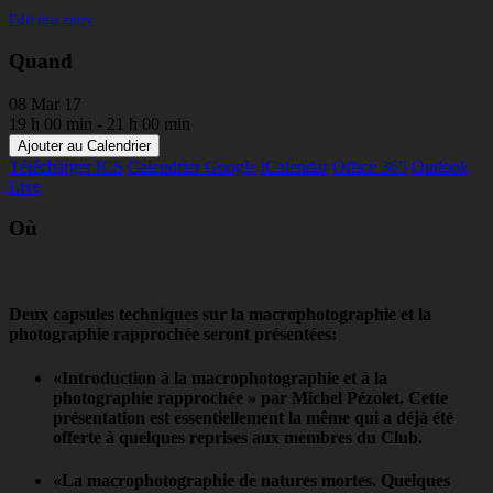
Edit this entry
Quand
08 Mar 17
19 h 00 min - 21 h 00 min
Ajouter au Calendrier
Télécharger ICS
Calendrier Google
iCalendar
Office 365
Outlook
Live
Où
Deux capsules techniques sur la macrophotographie et la
photographie rapprochée seront présentées:
«Introduction à la macrophotographie et à la
photographie rapprochée » par Michel Pézolet. Cette
présentation est essentiellement la même qui a déjà été
offerte à quelques reprises aux membres du Club.
«La macrophotographie de natures mortes. Quelques