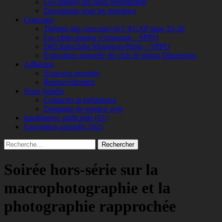
Ces images qui nous ressemblent
Documents pour les membres
Concours
Thèmes des concours de l’ACAP pour 25-26
Les clubs photos s’exposent – SPPQ
Défi Interclubs Mongeon-Pépin – SPPQ
Exposition annuelle du club de photo Dimension
Adhésion
Nouveau membre
Renouvellement
Nous joindre
Contacter la présidence
Demande de soutien web
Intelligence artificielle (IA)
Exposition annuelle 2025
Recherche
Rechercher :
Soirée hors-série sur la
macrophotographie et la
photographie rapprochée