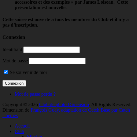
accessoires et des exemples » par James Loiseau. Cette
présentation est nouvelle.
Cette soirée est ouverte à tous les membres du Club et il n’y a
pas d’inscription.
Connexion
Identifiant
Mot de passe
Se souvenir de moi
Mot de passe perdu ?
Copyright © 2026
Club de photo Dimension
. All Rights Reserved.
Dimension de
François Guay, adaptation de Catch Base par Catch
Themes
Faire
Accueil
remonter
Club
Mission