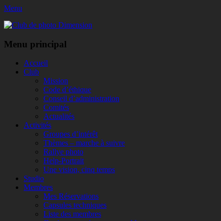
Menu
Club de photo Dimension
Facebook
Menu principal
Aller
Accueil
au
Club
contenu
Mission
Code d’éthique
Conseil d’administration
Comités
Actualités
Activités
Groupes d’intérêt
Thèmes – marche à suivre
Rallye photo
Help-Portrait
Une vision, cinq temps
Studio
Membres
Mes Réservations
Capsules techniques
Liste des membres