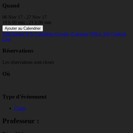
Quand
06 Nov 17 - 27 Nov 17
19 h 00 min - 21 h 00 min
Ajouter au Calendrier
Télécharger ICS
Calendrier Google
iCalendar
Office 365
Outlook
Live
Réservations
Les réservations sont closes
Où
Type d’évènement
Cours
Professeur :