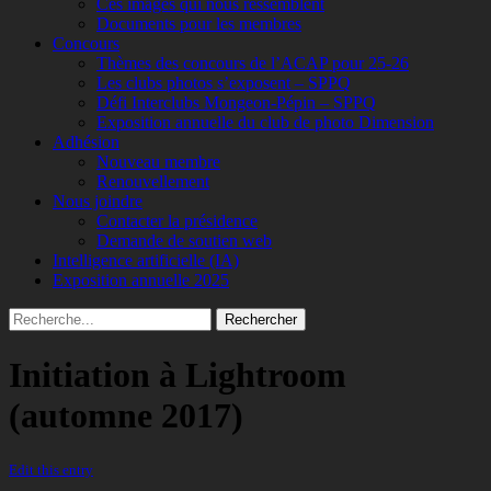
Ces images qui nous ressemblent
Documents pour les membres
Concours
Thèmes des concours de l’ACAP pour 25-26
Les clubs photos s’exposent – SPPQ
Défi Interclubs Mongeon-Pépin – SPPQ
Exposition annuelle du club de photo Dimension
Adhésion
Nouveau membre
Renouvellement
Nous joindre
Contacter la présidence
Demande de soutien web
Intelligence artificielle (IA)
Exposition annuelle 2025
Recherche
Rechercher :
Initiation à Lightroom
(automne 2017)
Edit this entry