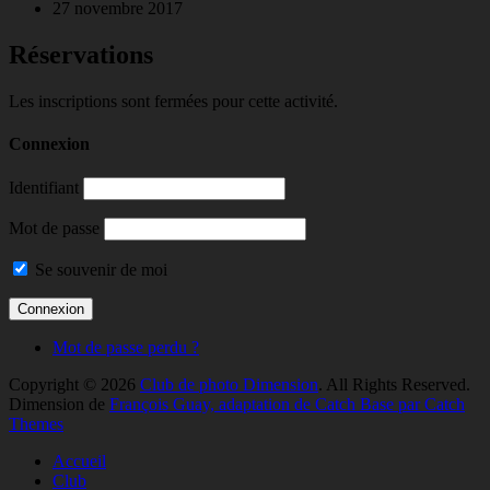
27 novembre 2017
Réservations
Les inscriptions sont fermées pour cette activité.
Connexion
Identifiant
Mot de passe
Se souvenir de moi
Mot de passe perdu ?
Copyright © 2026
Club de photo Dimension
. All Rights Reserved.
Dimension de
François Guay, adaptation de Catch Base par Catch
Themes
Faire
Accueil
remonter
Club