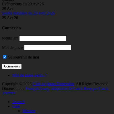
Évènements du 29 Avr 26
29
Avr
Soirée régulière du 29 avril 2026
29 Avr 26
Connexion
Identifiant
Mot de passe
Se souvenir de moi
Mot de passe perdu ?
Copyright © 2026
Club de photo Dimension
. All Rights Reserved.
Dimension de
François Guay, adaptation de Catch Base par Catch
Themes
Accueil
Club
Mission