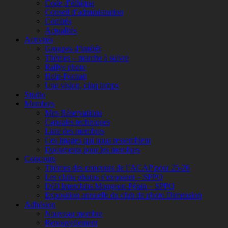
Code d’éthique
Conseil d’administration
Comités
Actualités
Activités
Groupes d’intérêt
Thèmes – marche à suivre
Rallye photo
Help-Portrait
Une vision, cinq temps
Studio
Membres
Mes Réservations
Capsules techniques
Liste des membres
Ces images qui nous ressemblent
Documents pour les membres
Concours
Thèmes des concours de l’ACAP pour 25-26
Les clubs photos s’exposent – SPPQ
Défi Interclubs Mongeon-Pépin – SPPQ
Exposition annuelle du club de photo Dimension
Adhésion
Nouveau membre
Renouvellement