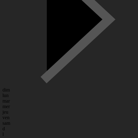
dim
lun
mar
mer
jeu
ven
sam
d
l