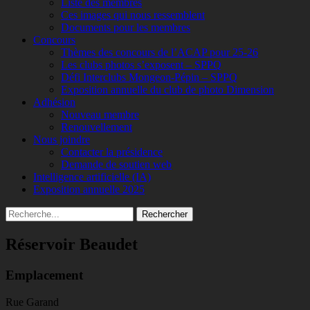
Liste des membres
Ces images qui nous ressemblent
Documents pour les membres
Concours
Thèmes des concours de l’ACAP pour 25-26
Les clubs photos s’exposent – SPPQ
Défi Interclubs Mongeon-Pépin – SPPQ
Exposition annuelle du club de photo Dimension
Adhésion
Nouveau membre
Renouvellement
Nous joindre
Contacter la présidence
Demande de soutien web
Intelligence artificielle (IA)
Exposition annuelle 2025
Recherche
Rechercher :
Réservoir Beaudet
Emplacement
Rue Garand