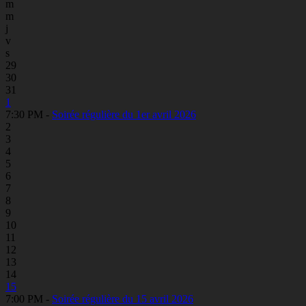
m
m
j
v
s
29
30
31
1
7:30 PM -
Soirée régulière du 1er avril 2026
2
3
4
5
6
7
8
9
10
11
12
13
14
15
7:00 PM -
Soirée régulière du 15 avril 2026