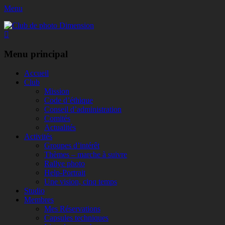
Menu
Club de photo Dimension
Facebook
Menu principal
Aller
Accueil
au
Club
contenu
Mission
Code d’éthique
Conseil d’administration
Comités
Actualités
Activités
Groupes d’intérêt
Thèmes – marche à suivre
Rallye photo
Help-Portrait
Une vision, cinq temps
Studio
Membres
Mes Réservations
Capsules techniques