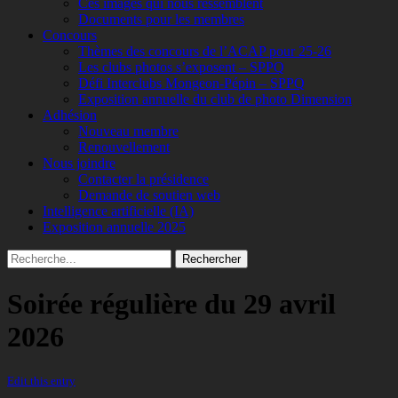
Ces images qui nous ressemblent
Documents pour les membres
Concours
Thèmes des concours de l’ACAP pour 25-26
Les clubs photos s’exposent – SPPQ
Défi Interclubs Mongeon-Pépin – SPPQ
Exposition annuelle du club de photo Dimension
Adhésion
Nouveau membre
Renouvellement
Nous joindre
Contacter la présidence
Demande de soutien web
Intelligence artificielle (IA)
Exposition annuelle 2025
Recherche
Rechercher :
Soirée régulière du 29 avril
2026
Edit this entry