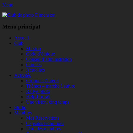
Menu
Club de photo Dimension
Facebook
Menu principal
Aller
Accueil
au
Club
contenu
Mission
Code d’éthique
Conseil d’administration
Comités
Actualités
Activités
Groupes d’intérêt
Thèmes – marche à suivre
Rallye photo
Help-Portrait
Une vision, cinq temps
Studio
Membres
Mes Réservations
Capsules techniques
Liste des membres