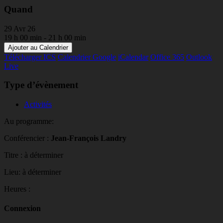
Quand
29 Avr 26
19 h 00 min - 21 h 00 min
Ajouter au Calendrier
Télécharger ICS
Calendrier Google
iCalendar
Office 365
Outlook
Live
Type d’évènement
Activités
Au programme:
Conférencier :
Jean-François Landry
Titre : à déterminer
Lieu: à déterminer
Heures :
Connexion