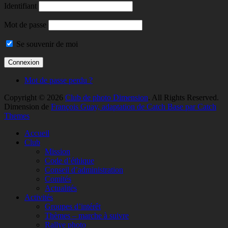
Identifiant
Mot de passe
Se souvenir de moi
Mot de passe perdu ?
Copyright © 2026
Club de photo Dimension
. All Rights Reserved.
Dimension de
François Guay, adaptation de Catch Base par Catch
Themes
Faire
Accueil
remonter
Club
Mission
Code d’éthique
Conseil d’administration
Comités
Actualités
Activités
Groupes d’intérêt
Thèmes – marche à suivre
Rallye photo