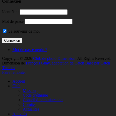
Connexion
Identifiant
Mot de passe
Se souvenir de moi
Mot de passe perdu ?
Copyright © 2026
Club de photo Dimension
. All Rights Reserved.
Dimension de
François Guay, adaptation de Catch Base par Catch
Themes
Faire remonter
Accueil
Club
Mission
Code d’éthique
Conseil d’administration
Comités
Actualités
Activités