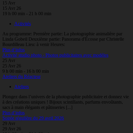
15
Avr
15 Avr 26
19 h 00 min - 21 h 00 min
Activités
Au programme: Première partie: La photographie animalière par
Linda Gobeil Deuxième partie: Panorama d'Écosse par Christelle
Bourdilleau Lieu: à venir Heures:
Plus d’infos
Activité studio photo - Photos publicitaires avec modèles
25
Avr
25 Avr 26
9 h 00 min - 16 h 00 min
Ateliers du Réacteur
Ateliers
Plongez dans l’univers de la photographie publicitaire et donnez vie
à des créations uniques ! Bijoux scintillants, parfums envoûtants,
sacs à main élégants et pâtisseries [...]
Plus d’infos
Soirée régulière du 29 avril 2026
29
Avr
29 Avr 26