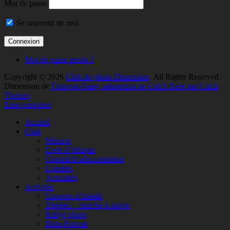
Mot de passe
Se souvenir de moi
Mot de passe perdu ?
Copyright © 2026
Club de photo Dimension
. All Rights Reserved.
Dimension de
François Guay, adaptation de Catch Base par Catch
Themes
Faire remonter
Accueil
Club
Mission
Code d’éthique
Conseil d’administration
Comités
Actualités
Activités
Groupes d’intérêt
Thèmes – marche à suivre
Rallye photo
Help-Portrait