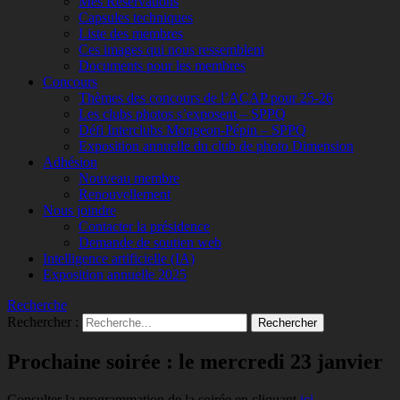
Mes Réservations
Capsules techniques
Liste des membres
Ces images qui nous ressemblent
Documents pour les membres
Concours
Thèmes des concours de l’ACAP pour 25-26
Les clubs photos s’exposent – SPPQ
Défi Interclubs Mongeon-Pépin – SPPQ
Exposition annuelle du club de photo Dimension
Adhésion
Nouveau membre
Renouvellement
Nous joindre
Contacter la présidence
Demande de soutien web
Intelligence artificielle (IA)
Exposition annuelle 2025
Recherche
Rechercher :
Prochaine soirée : le mercredi 23 janvier
Consulter la programmation de la soirée en cliquant
ici
.