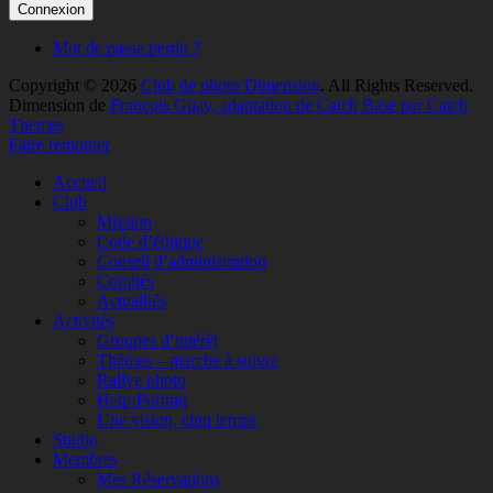
Mot de passe perdu ?
Copyright © 2026
Club de photo Dimension
. All Rights Reserved.
Dimension de
François Guay, adaptation de Catch Base par Catch
Themes
Faire remonter
Accueil
Club
Mission
Code d’éthique
Conseil d’administration
Comités
Actualités
Activités
Groupes d’intérêt
Thèmes – marche à suivre
Rallye photo
Help-Portrait
Une vision, cinq temps
Studio
Membres
Mes Réservations