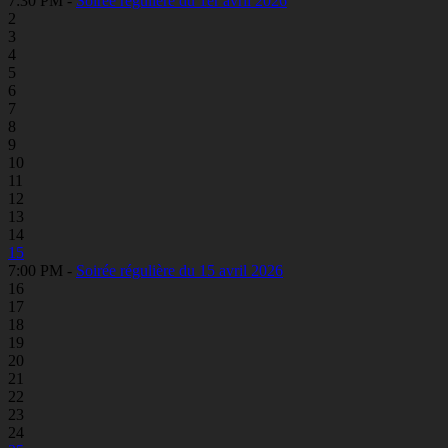
7:30 PM -
Soirée régulière du 1er avril 2026
2
3
4
5
6
7
8
9
10
11
12
13
14
15
7:00 PM -
Soirée régulière du 15 avril 2026
16
17
18
19
20
21
22
23
24