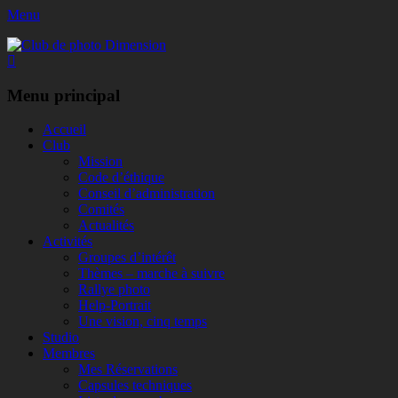
Menu
Club de photo Dimension
Facebook
Menu principal
Aller
Accueil
au
Club
contenu
Mission
Code d’éthique
Conseil d’administration
Comités
Actualités
Activités
Groupes d’intérêt
Thèmes – marche à suivre
Rallye photo
Help-Portrait
Une vision, cinq temps
Studio
Membres
Mes Réservations
Capsules techniques