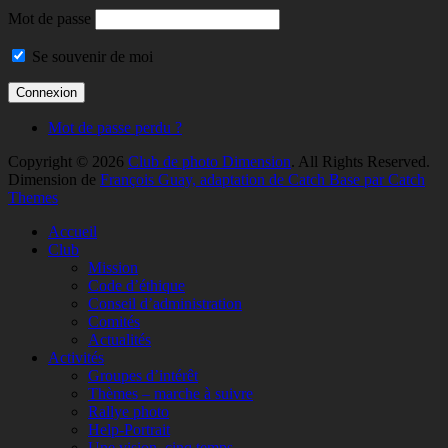
Mot de passe
Se souvenir de moi
Mot de passe perdu ?
Copyright © 2026
Club de photo Dimension
. All Rights Reserved.
Dimension de
François Guay, adaptation de Catch Base par Catch
Themes
Faire
Accueil
remonter
Club
Mission
Code d’éthique
Conseil d’administration
Comités
Actualités
Activités
Groupes d’intérêt
Thèmes – marche à suivre
Rallye photo
Help-Portrait
Une vision, cinq temps