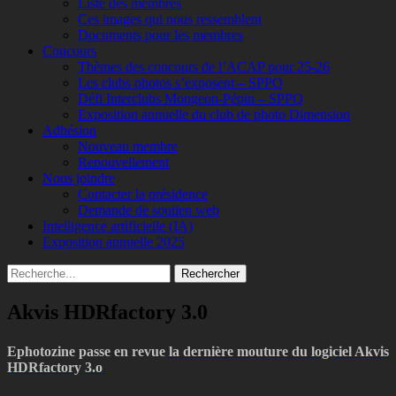
Liste des membres
Ces images qui nous ressemblent
Documents pour les membres
Concours
Thèmes des concours de l’ACAP pour 25-26
Les clubs photos s’exposent – SPPQ
Défi Interclubs Mongeon-Pépin – SPPQ
Exposition annuelle du club de photo Dimension
Adhésion
Nouveau membre
Renouvellement
Nous joindre
Contacter la présidence
Demande de soutien web
Intelligence artificielle (IA)
Exposition annuelle 2025
Recherche
Rechercher :
Akvis HDRfactory 3.0
Ephotozine passe en revue
la dernière mouture du logiciel Akvis
HDRfactory 3.o