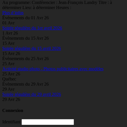
Au programme: Conférencier : Jean-François Landry Titre : à
déterminer Lieu: à déterminer Heures :
Plus d’infos
Évènements du 01 Avr 26
01
Avr
Soirée régulière du 1er avril 2026
1 Avr 26
Évènements du 15 Avr 26
15
Avr
Soirée régulière du 15 avril 2026
15 Avr 26
Évènements du 25 Avr 26
25
Avr
Activité studio photo - Photos publicitaires avec modèles
25 Avr 26
Québec
Évènements du 29 Avr 26
29
Avr
Soirée régulière du 29 avril 2026
29 Avr 26
Connexion
Identifiant