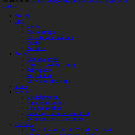
Dimension de
François Guay, adaptation de Catch Base par Catch
Themes
Faire
Accueil
remonter
Club
Mission
Code d’éthique
Conseil d’administration
Comités
Actualités
Activités
Groupes d’intérêt
Thèmes – marche à suivre
Rallye photo
Help-Portrait
Une vision, cinq temps
Studio
Membres
Mes Réservations
Capsules techniques
Liste des membres
Ces images qui nous ressemblent
Documents pour les membres
Concours
Thèmes des concours de l’ACAP pour 25-26