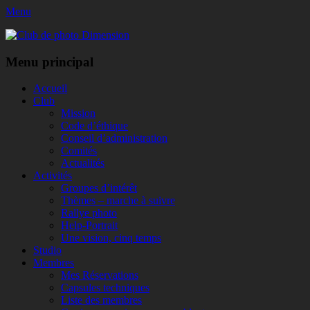
Menu
Club de photo Dimension
Facebook
Menu principal
Aller
Accueil
au
Club
contenu
Mission
Code d’éthique
Conseil d’administration
Comités
Actualités
Activités
Groupes d’intérêt
Thèmes – marche à suivre
Rallye photo
Help-Portrait
Une vision, cinq temps
Studio
Membres
Mes Réservations
Capsules techniques
Liste des membres