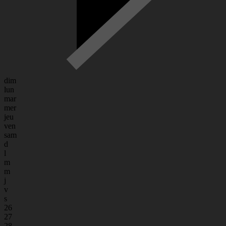
dim
lun
mar
mer
jeu
ven
sam
d
l
m
m
j
v
s
26
27
28