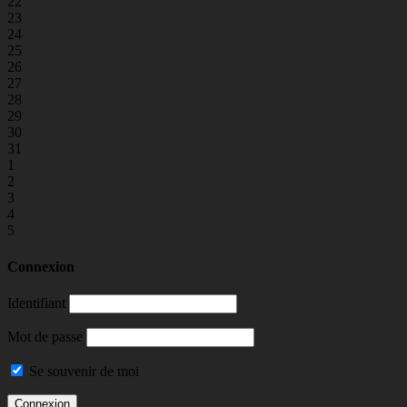
22
23
24
25
26
27
28
29
30
31
1
2
3
4
5
Connexion
Identifiant
Mot de passe
Se souvenir de moi