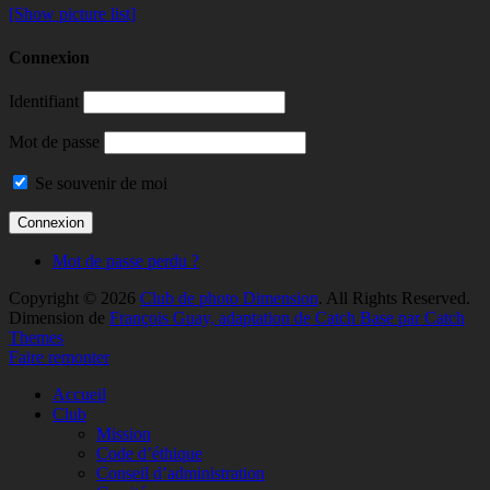
[Show picture list]
Connexion
Identifiant
Mot de passe
Se souvenir de moi
Mot de passe perdu ?
Copyright © 2026
Club de photo Dimension
. All Rights Reserved.
Dimension de
François Guay, adaptation de Catch Base par Catch
Themes
Faire remonter
Accueil
Club
Mission
Code d’éthique
Conseil d’administration