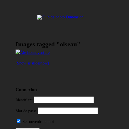
Club de photo
Facebook
Dimension
Images tagged "oiseau"
[Show as slideshow]
Connexion
Identifiant
Mot de passe
Se souvenir de moi