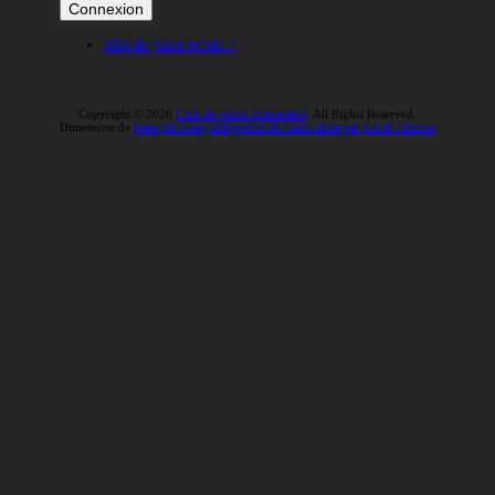
Mot de passe perdu ?
Copyright © 2026
Club de photo Dimension
. All Rights Reserved.
Dimension de
François Guay, adaptation de Catch Base par Catch Themes
Faire
remonter