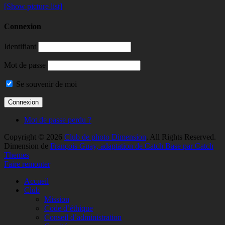
[Show picture list]
Connexion
Identifiant
Mot de passe
Se souvenir de moi
Mot de passe perdu ?
Copyright © 2026
Club de photo Dimension
. All Rights Reserved.
Dimension de
François Guay, adaptation de Catch Base par Catch
Themes
Faire remonter
Accueil
Club
Mission
Code d’éthique
Conseil d’administration