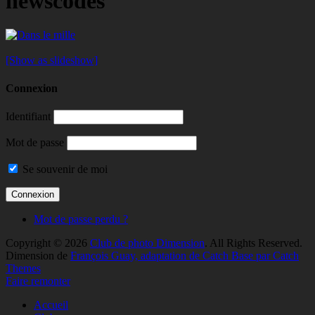
newscodes"
[Show as slideshow]
Connexion
Identifiant
Mot de passe
Se souvenir de moi
Mot de passe perdu ?
Copyright © 2026
Club de photo Dimension
. All Rights Reserved.
Dimension de
François Guay, adaptation de Catch Base par Catch
Themes
Faire remonter
Accueil