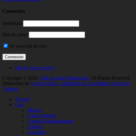
Connexion
Identifiant
Mot de passe
Se souvenir de moi
Mot de passe perdu ?
Copyright © 2026
Club de photo Dimension
. All Rights Reserved.
Dimension de
François Guay, adaptation de Catch Base par Catch
Themes
Faire
Accueil
remonter
Club
Mission
Code d’éthique
Conseil d’administration
Comités
Actualités