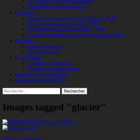
Ces images qui nous ressemblent
Documents pour les membres
Concours
Thèmes des concours de l’ACAP pour 25-26
Les clubs photos s’exposent – SPPQ
Défi Interclubs Mongeon-Pépin – SPPQ
Exposition annuelle du club de photo Dimension
Adhésion
Nouveau membre
Renouvellement
Nous joindre
Contacter la présidence
Demande de soutien web
Intelligence artificielle (IA)
Exposition annuelle 2025
Recherche
Rechercher :
Images tagged "glacier"
[Show as slideshow]