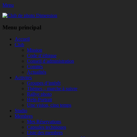
Menu
Club de photo Dimension
Facebook
Menu principal
Aller
Accueil
au
Club
contenu
Mission
Code d’éthique
Conseil d’administration
Comités
Actualités
Activités
Groupes d’intérêt
Thèmes – marche à suivre
Rallye photo
Help-Portrait
Une vision, cinq temps
Studio
Membres
Mes Réservations
Capsules techniques
Liste des membres