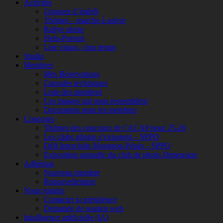
Activités
Groupes d’intérêt
Thèmes – marche à suivre
Rallye photo
Help-Portrait
Une vision, cinq temps
Studio
Membres
Mes Réservations
Capsules techniques
Liste des membres
Ces images qui nous ressemblent
Documents pour les membres
Concours
Thèmes des concours de l’ACAP pour 25-26
Les clubs photos s’exposent – SPPQ
Défi Interclubs Mongeon-Pépin – SPPQ
Exposition annuelle du club de photo Dimension
Adhésion
Nouveau membre
Renouvellement
Nous joindre
Contacter la présidence
Demande de soutien web
Intelligence artificielle (IA)