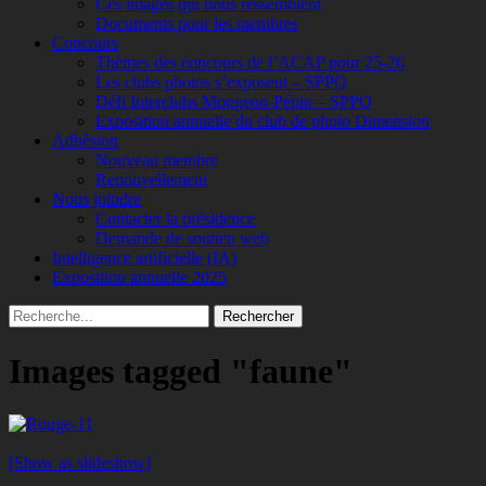
Ces images qui nous ressemblent
Documents pour les membres
Concours
Thèmes des concours de l’ACAP pour 25-26
Les clubs photos s’exposent – SPPQ
Défi Interclubs Mongeon-Pépin – SPPQ
Exposition annuelle du club de photo Dimension
Adhésion
Nouveau membre
Renouvellement
Nous joindre
Contacter la présidence
Demande de soutien web
Intelligence artificielle (IA)
Exposition annuelle 2025
Recherche
Rechercher :
Images tagged "faune"
[Show as slideshow]