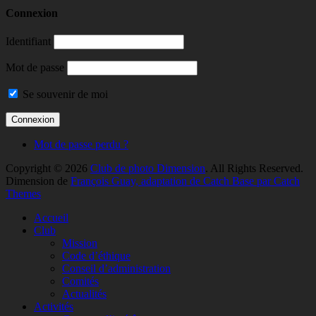
Connexion
Identifiant
Mot de passe
Se souvenir de moi
Mot de passe perdu ?
Copyright © 2026
Club de photo Dimension
. All Rights Reserved.
Dimension de
François Guay, adaptation de Catch Base par Catch
Themes
Faire
Accueil
remonter
Club
Mission
Code d’éthique
Conseil d’administration
Comités
Actualités
Activités