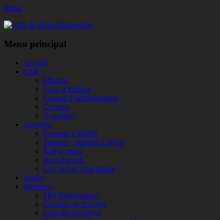
Menu
Club de photo Dimension
Facebook
Menu principal
Aller
Accueil
au
Club
contenu
Mission
Code d’éthique
Conseil d’administration
Comités
Actualités
Activités
Groupes d’intérêt
Thèmes – marche à suivre
Rallye photo
Help-Portrait
Une vision, cinq temps
Studio
Membres
Mes Réservations
Capsules techniques
Liste des membres