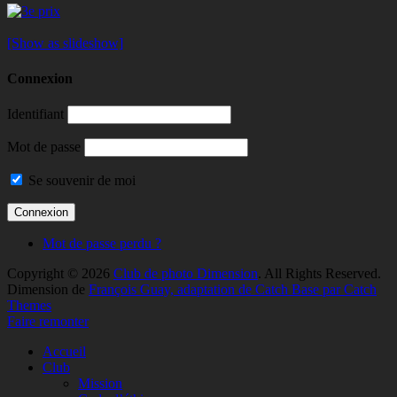
[Show as slideshow]
Connexion
Identifiant
Mot de passe
Se souvenir de moi
Mot de passe perdu ?
Copyright © 2026
Club de photo Dimension
. All Rights Reserved.
Dimension de
François Guay, adaptation de Catch Base par Catch
Themes
Faire remonter
Accueil
Club
Mission