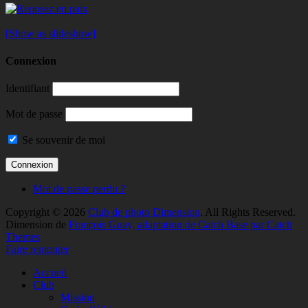
[Show as slideshow]
Connexion
Identifiant
Mot de passe
Se souvenir de moi
Mot de passe perdu ?
Copyright © 2026
Club de photo Dimension
. All Rights Reserved.
Dimension de
François Guay, adaptation de Catch Base par Catch
Themes
Faire remonter
Accueil
Club
Mission