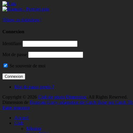
[Show as slideshow]
Connexion
Identifiant
Mot de passe
Se souvenir de moi
Mot de passe perdu ?
Copyright © 2026
Club de photo Dimension
. All Rights Reserved.
Dimension de
François Guay, adaptation de Catch Base par Catch T
Faire remonter
Accueil
Club
Mission