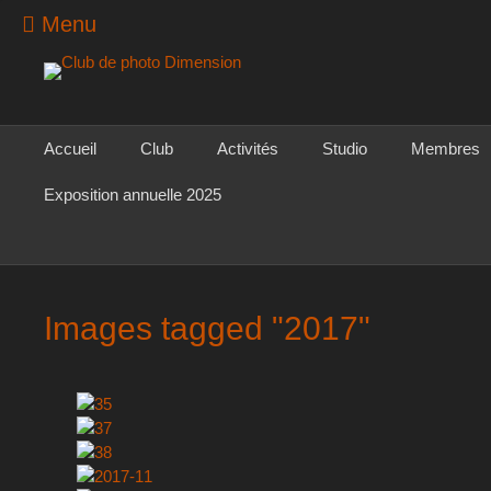
Menu
Club de photo
Dimension
Menu principal
Aller
Accueil
Club
Activités
Studio
Membres
au
contenu
Exposition annuelle 2025
Images tagged "2017"