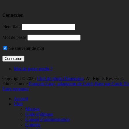
Connexion
Identifiant
Mot de passe
Se souvenir de moi
Mot de passe perdu ?
Copyright © 2026
Club de photo Dimension
. All Rights Reserved.
Dimension de
François Guay, adaptation de Catch Base par Catch T
Faire remonter
Accueil
Club
Mission
Code d’éthique
Conseil d’administration
Comités