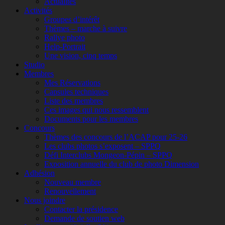
Actualités
Activités
Groupes d’intérêt
Thèmes – marche à suivre
Rallye photo
Help-Portrait
Une vision, cinq temps
Studio
Membres
Mes Réservations
Capsules techniques
Liste des membres
Ces images qui nous ressemblent
Documents pour les membres
Concours
Thèmes des concours de l’ACAP pour 25-26
Les clubs photos s’exposent – SPPQ
Défi Interclubs Mongeon-Pépin – SPPQ
Exposition annuelle du club de photo Dimension
Adhésion
Nouveau membre
Renouvellement
Nous joindre
Contacter la présidence
Demande de soutien web