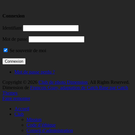
Connexion
Identifiant
Mot de passe
Se souvenir de moi
Mot de passe perdu ?
Copyright © 2026
Club de photo Dimension
. All Rights Reserved.
Dimension de
François Guay, adaptation de Catch Base par Catch
Themes
Faire remonter
Accueil
Club
Mission
Code d’éthique
Conseil d’administration