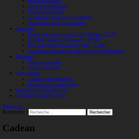
Mes Réservations
Capsules techniques
Liste des membres
Ces images qui nous ressemblent
Documents pour les membres
Concours
Thèmes des concours de l’ACAP pour 25-26
Les clubs photos s’exposent – SPPQ
Défi Interclubs Mongeon-Pépin – SPPQ
Exposition annuelle du club de photo Dimension
Adhésion
Nouveau membre
Renouvellement
Nous joindre
Contacter la présidence
Demande de soutien web
Intelligence artificielle (IA)
Exposition annuelle 2025
Recherche
Rechercher :
Cadeau