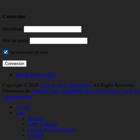
Connexion
Identifiant
Mot de passe
Se souvenir de moi
Mot de passe perdu ?
Copyright © 2026
Club de photo Dimension
. All Rights Reserved.
Dimension de
François Guay, adaptation de Catch Base par Catch T
Faire remonter
Accueil
Club
Mission
Code d’éthique
Conseil d’administration
Comités