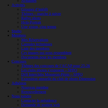
Actualités
Activités
Groupes d’intérêt
Thèmes – marche à suivre
Rallye photo
Help-Portrait
Une vision, cinq temps
Studio
Membres
Mes Réservations
Capsules techniques
Liste des membres
Ces images qui nous ressemblent
Documents pour les membres
Concours
Thèmes des concours de l’ACAP pour 25-26
Les clubs photos s’exposent – SPPQ
Défi Interclubs Mongeon-Pépin – SPPQ
Exposition annuelle du club de photo Dimension
Adhésion
Nouveau membre
Renouvellement
Nous joindre
Contacter la présidence
Demande de soutien web