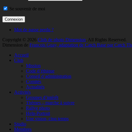
Se souvenir de moi
Mot de passe perdu ?
Copyright © 2026
Club de photo Dimension
. All Rights Reserved.
Dimension de
François Guay, adaptation de Catch Base par Catch T
Faire
Accueil
remonter
Club
Mission
Code d’éthique
Conseil d’administration
Comités
Actualités
Activités
Groupes d’intérêt
Thèmes – marche à suivre
Rallye photo
Help-Portrait
Une vision, cinq temps
Studio
Membres