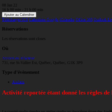
08 Jan 22
16 h 00 min - 21 h 00 min
Ajouter au Calendrier
Télécharger ICS
Calendrier Google
iCalendar
Office 365
Outlook Li
Réservations
Les réservations sont closes
Où
Ateliers du Réacteur
731, rue St-Vallier Est, Québec, Québec, G1K 3P9
Type d’évènement
Ateliers
Activité reportée étant donné les règles de
Le comité studio tiendra un atelier studio au deuxième étage des Ateli