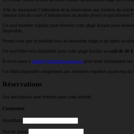
Afin de maximiser l’utilisation de la réservation aux Ateliers du réacte
obtenue lors du cours d’introduction au studio photo) et qui désirent l’
Un seul membre régulier peut réserver cette plage horaire pour réaliser
disponible.
Prenez note que le matériel sera au deuxième étage et qu’après sa séan
Un seul billet sera disponible pour cette plage horaire au
coût de 30 $.
Écrivez-nous à
studio@clubdimension.org
pour toute information sur c
Un billet disponible uniquement aux membres réguliers ayant reçu la cer
Réservations
Les inscriptions sont fermées pour cette activité.
Connexion
Identifiant
Mot de passe