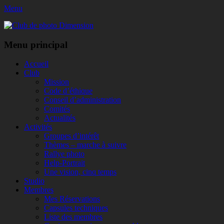
Menu
Club de photo Dimension
Facebook
Menu principal
Aller
Accueil
au
Club
contenu
Mission
Code d’éthique
Conseil d’administration
Comités
Actualités
Activités
Groupes d’intérêt
Thèmes – marche à suivre
Rallye photo
Help-Portrait
Une vision, cinq temps
Studio
Membres
Mes Réservations
Capsules techniques
Liste des membres