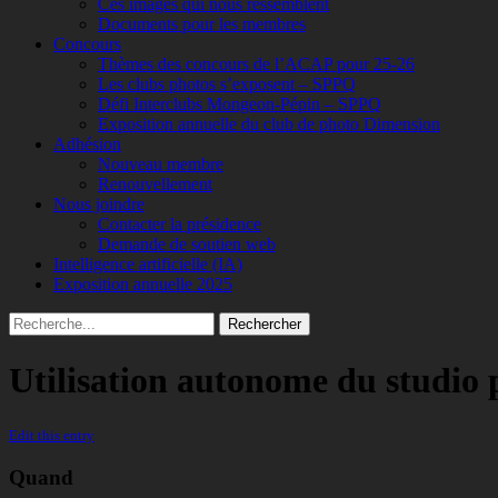
Ces images qui nous ressemblent
Documents pour les membres
Concours
Thèmes des concours de l’ACAP pour 25-26
Les clubs photos s’exposent – SPPQ
Défi Interclubs Mongeon-Pépin – SPPQ
Exposition annuelle du club de photo Dimension
Adhésion
Nouveau membre
Renouvellement
Nous joindre
Contacter la présidence
Demande de soutien web
Intelligence artificielle (IA)
Exposition annuelle 2025
Recherche
Rechercher :
Utilisation autonome du studio 
Edit this entry
Quand