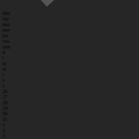
dim
lun
mar
mer
jeu
ven
sam
d
l
m
m
j
v
s
26
27
28
29
30
31
1
2
3