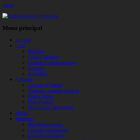
Menu
Club de photo Dimension
Facebook
Menu principal
Aller
Accueil
au
Club
contenu
Mission
Code d’éthique
Conseil d’administration
Comités
Actualités
Activités
Groupes d’intérêt
Thèmes – marche à suivre
Rallye photo
Help-Portrait
Une vision, cinq temps
Studio
Membres
Mes Réservations
Capsules techniques
Liste des membres