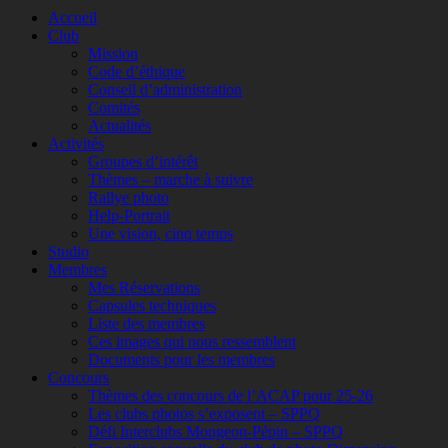
Faire
Accueil
remonter
Club
Mission
Code d’éthique
Conseil d’administration
Comités
Actualités
Activités
Groupes d’intérêt
Thèmes – marche à suivre
Rallye photo
Help-Portrait
Une vision, cinq temps
Studio
Membres
Mes Réservations
Capsules techniques
Liste des membres
Ces images qui nous ressemblent
Documents pour les membres
Concours
Thèmes des concours de l’ACAP pour 25-26
Les clubs photos s’exposent – SPPQ
Défi Interclubs Mongeon-Pépin – SPPQ