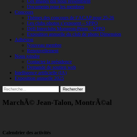
Ces images qui nous ressemblent
Documents pour les membres
Concours
Thèmes des concours de l’ACAP pour 25-26
Les clubs photos s’exposent – SPPQ
Défi Interclubs Mongeon-Pépin – SPPQ
Exposition annuelle du club de photo Dimension
Adhésion
Nouveau membre
Renouvellement
Nous joindre
Contacter la présidence
Demande de soutien web
Intelligence artificielle (IA)
Exposition annuelle 2025
Recherche
Rechercher :
MarchÃ© Jean-Talon, MontrÃ©al
Calendrier des activités