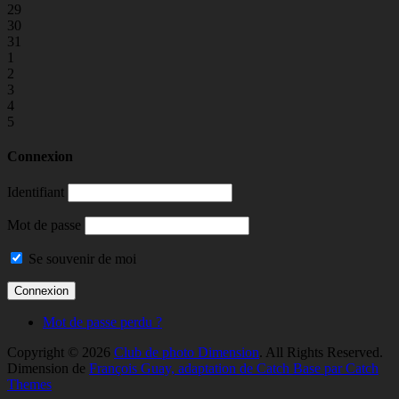
29
30
31
1
2
3
4
5
Connexion
Identifiant
Mot de passe
Se souvenir de moi
Mot de passe perdu ?
Copyright © 2026
Club de photo Dimension
. All Rights Reserved.
Dimension de
François Guay, adaptation de Catch Base par Catch
Themes