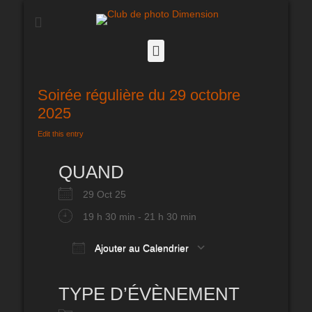
Club de photo
Dimension
Facebook
Soirée régulière du 29 octobre
2025
Edit this entry
QUAND
29 Oct 25
19 h 30 min - 21 h 30 min
Ajouter au Calendrier
Télécharger ICS
Calendrier Google
iCalendar
Office 365
Outlook Live
TYPE D’ÉVÈNEMENT