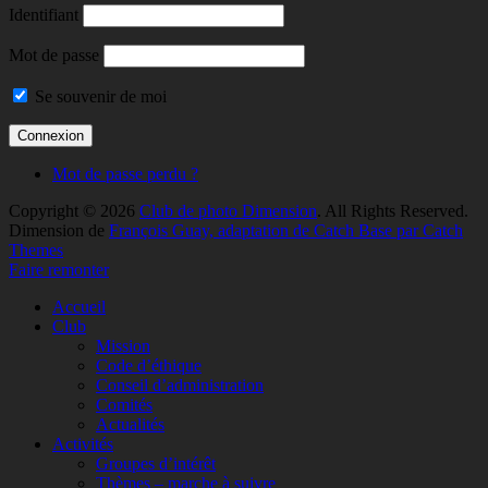
Identifiant
Mot de passe
Se souvenir de moi
Mot de passe perdu ?
Copyright © 2026
Club de photo Dimension
. All Rights Reserved.
Dimension de
François Guay, adaptation de Catch Base par Catch
Themes
Faire remonter
Accueil
Club
Mission
Code d’éthique
Conseil d’administration
Comités
Actualités
Activités
Groupes d’intérêt
Thèmes – marche à suivre