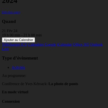
2024
Edit this entry
Quand
21 Fév 24
19 h 00 min - 21 h 00 min
Ajouter au Calendrier
Télécharger ICS
Calendrier Google
iCalendar
Office 365
Outlook
Live
Type d’évènement
Activités
Au programme:
Conférence de Yves Kéroack:
La photo de ponts
En mode virtuel
Connexion