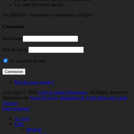
Un autre défi vous attend!
Au plaisir de vous retrouver nombreux en ligne!
Connexion
Identifiant
Mot de passe
Se souvenir de moi
Mot de passe perdu ?
Copyright © 2026
Club de photo Dimension
. All Rights Reserved.
Dimension de
François Guay, adaptation de Catch Base par Catch
Themes
Faire remonter
Accueil
Club
Mission