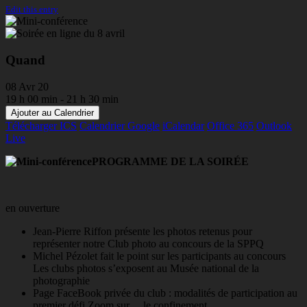
Edit this entry
Quand
08 Avr 20
19 h 00 min - 21 h 30 min
Ajouter au Calendrier
Télécharger ICS
Calendrier Google
iCalendar
Office 365
Outlook
Live
PROGRAMME DE LA SOIRÉE
en ouverture
Jean-Pierre Riffon présente les photos retenus pour
représenter notre Club photo au concours de la SPPQ
Michel Pézolet fait le point sur les participants au concours
Les clubs photos s’exposent au Musée national de la
photographie
Page FaceBook privée du club : modalités de participation au
premier défi Zoom sur… le confinement