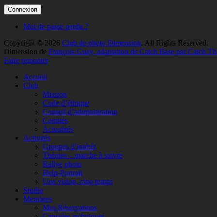
Mot de passe perdu ?
Copyright © 2026
Club de photo Dimension
. All Rights Reserved.
Dimension de
François Guay, adaptation de Catch Base par Catch T
Faire remonter
Accueil
Club
Mission
Code d’éthique
Conseil d’administration
Comités
Actualités
Activités
Groupes d’intérêt
Thèmes – marche à suivre
Rallye photo
Help-Portrait
Une vision, cinq temps
Studio
Membres
Mes Réservations
Capsules techniques