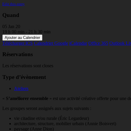
Edit this entry
Quand
05 Jan 20
19 h 00 min - 21 h 30 min
Ajouter au Calendrier
Télécharger ICS
Calendrier Google
iCalendar
Office 365
Outlook Li
Réservations
Les réservations sont closes
Type d’évènement
Ateliers
«
S’améliorer ensemble
» est une activité créative offerte pour une 
Les groupes seront assignés aux sujets suivants :
vie citadine et/ou rurale (Éric Legardeur)
architecture, structure, mobilier urbain (Annie Boisvert)
paysage (Anne Dion)