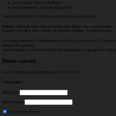
noir et blanc (Michel Pellerin)
expérimentation (Sylvain Bergeron)
Une description de l’activité se retrouve en suivant ce lien
indiquer 3 choix de sujet, selon vos préférences, dans la case «
commentaire
« 
Exemple :
1er choix Noir et blanc, 2e choix Vie citadine, 3e choix Paysage
Il y a présentement 5 candidatures possibles par sujet (total 25 partici
chacun des groupes.
Vous pourriez ne pas être associé nécessairement au groupe de votre pre
Réservations
Les inscriptions sont fermées pour cette activité.
Connexion
Identifiant
Mot de passe
Se souvenir de moi