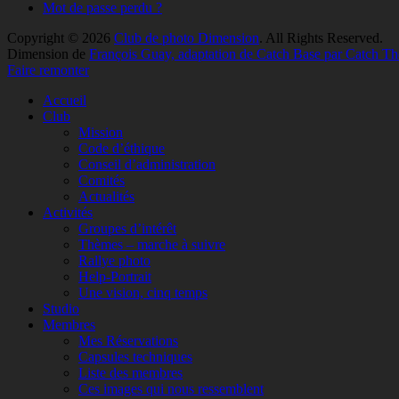
Mot de passe perdu ?
Copyright © 2026
Club de photo Dimension
. All Rights Reserved.
Dimension de
François Guay, adaptation de Catch Base par Catch T
Faire remonter
Accueil
Club
Mission
Code d’éthique
Conseil d’administration
Comités
Actualités
Activités
Groupes d’intérêt
Thèmes – marche à suivre
Rallye photo
Help-Portrait
Une vision, cinq temps
Studio
Membres
Mes Réservations
Capsules techniques
Liste des membres
Ces images qui nous ressemblent