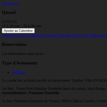
Edit this entry
Quand
23 Oct 21
17 h 30 min - 20 h 00 min
Ajouter au Calendrier
Télécharger ICS
Calendrier Google
iCalendar
Office 365
Outlook Li
Réservations
Les réservations sont closes
Type d’évènement
Activités
Le comité des activités profite du mouvement Québec Ville EN ROSE po
1er lieu: Vieux-Port (fontaine Daudelin (gare du palais), silos Bunge,
rassemblement : Fontaine Daudelin
2e lieu: Parlement (fontaine de Tourny, Hôtel Château Laurier, Centre