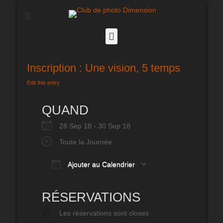
Club de photo
Dimension
Facebook
Inscription : Une vision, 5 temps
Edit this entry
QUAND
28 Sep 18 - 30 Sep 18
Toute la Journée
Ajouter au Calendrier
Télécharger ICS
Calendrier Google
iCalendar
Office 365
Outlook Live
RÉSERVATIONS
Les réservations sont closes