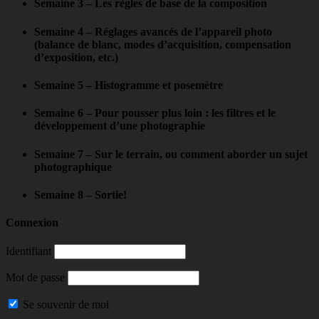
Semaine 3 – Les règles de base de la composition
Semaine 4 – Réglages avancés de l’appareil photo
(balance de blanc, modes d’acquisition, compensation
d’exposition, etc.)
Semaine 5 – Histogramme et posemètre
Semaine 6 – Pour pousser plus loin : les filtres et le
développement d’une photographie
Semaine 7 – Sur le terrain, ou comment aborder un sujet
photographique
Semaine 8 – Sortie!
Connexion
Identifiant
Mot de passe
Se souvenir de moi