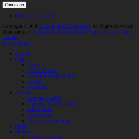
Mot de passe perdu ?
Copyright © 2026
Club de photo Dimension
. All Rights Reserved.
Dimension de
François Guay, adaptation de Catch Base par Catch
Themes
Faire remonter
Accueil
Club
Mission
Code d’éthique
Conseil d’administration
Comités
Actualités
Activités
Groupes d’intérêt
Thèmes – marche à suivre
Rallye photo
Help-Portrait
Une vision, cinq temps
Studio
Membres
Mes Réservations