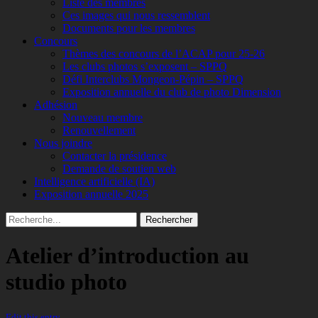
Liste des membres
Ces images qui nous ressemblent
Documents pour les membres
Concours
Thèmes des concours de l’ACAP pour 25-26
Les clubs photos s’exposent – SPPQ
Défi Interclubs Mongeon-Pépin – SPPQ
Exposition annuelle du club de photo Dimension
Adhésion
Nouveau membre
Renouvellement
Nous joindre
Contacter la présidence
Demande de soutien web
Intelligence artificielle (IA)
Exposition annuelle 2025
Recherche
Rechercher :
Atelier d’introduction au
studio photo
Edit this entry