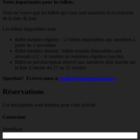
Notes importantes pour les billets:
Vous ne voyez que les billets qui vous sont autorisés et en fonction
de la date du jour.
Les billets disponibles sont:
Billet membre régulier : 12 billets disponibles aux membres à
partir du 1 novembre
Billet membre abonné : billets restants disponibles aux
abonnés (12 – le nombre de membres réguliers inscrits)
Billet en pré-inscription réservé aux membres déjà inscrits sur
la liste d’attente du 27 au 31 octobre.
Question? Écrivez-nous à
studio@clubdimension.org
Réservations
Les inscriptions sont fermées pour cette activité.
Connexion
Identifiant