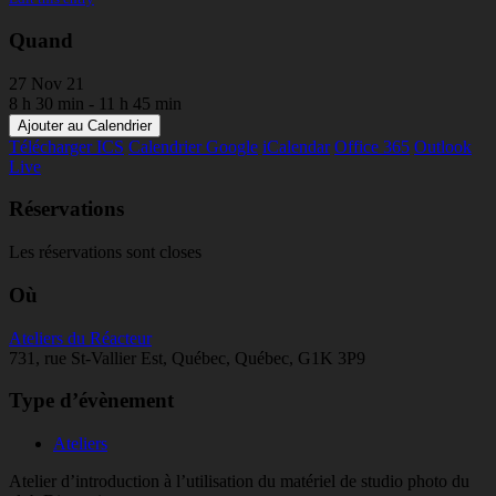
Quand
27 Nov 21
8 h 30 min - 11 h 45 min
Ajouter au Calendrier
Télécharger ICS
Calendrier Google
iCalendar
Office 365
Outlook
Live
Réservations
Les réservations sont closes
Où
Ateliers du Réacteur
731, rue St-Vallier Est, Québec, Québec, G1K 3P9
Type d’évènement
Ateliers
Atelier d’introduction à l’utilisation du matériel de studio photo du