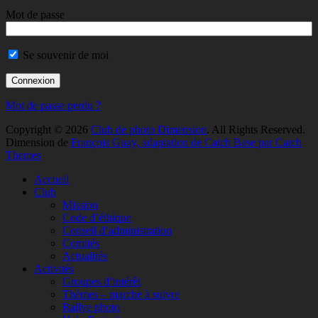
Mot de passe
Se souvenir de moi
Mot de passe perdu ?
Copyright © 2026
Club de photo Dimension
. All Rights Reserved.
Dimension de
François Guay, adaptation de Catch Base par Catch
Themes
Faire
Accueil
remonter
Club
Mission
Code d’éthique
Conseil d’administration
Comités
Actualités
Activités
Groupes d’intérêt
Thèmes – marche à suivre
Rallye photo