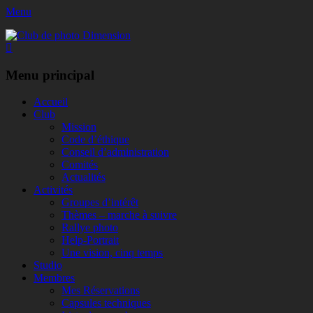
Menu
Club de photo Dimension
Facebook
Menu principal
Aller
Accueil
au
Club
contenu
Mission
Code d’éthique
Conseil d’administration
Comités
Actualités
Activités
Groupes d’intérêt
Thèmes – marche à suivre
Rallye photo
Help-Portrait
Une vision, cinq temps
Studio
Membres
Mes Réservations
Capsules techniques