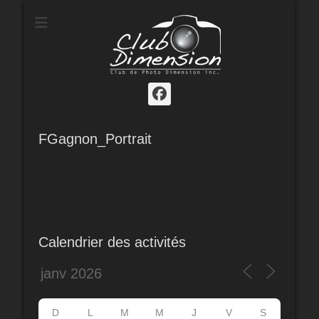
Club de photo
Dimension
Facebook
FGagnon_Portrait
Calendrier des activités
D
L
M
M
J
V
S