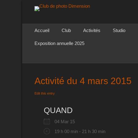
Club de photo Di
Menu principal
Aller
Accueil
Club
Activités
Studio
au
contenu
Exposition annuelle 2025
Activité du 4 mars 2015
Edit this entry
QUAND
04 Mar 15
19 h 00 min - 21 h 30 min