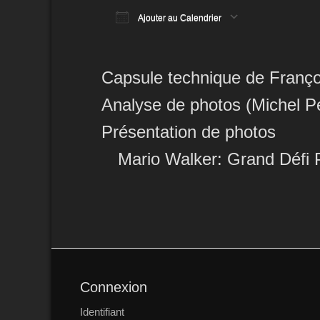
Ajouter au Calendrier
Télécharger ICS
Calendrier Google
iCalendar
Office 365
Outlook Li
Capsule technique de Franço
Analyse de photos (Michel P
Présentation de photos
Mario Walker: Grand Défi 
Connexion
Identifiant