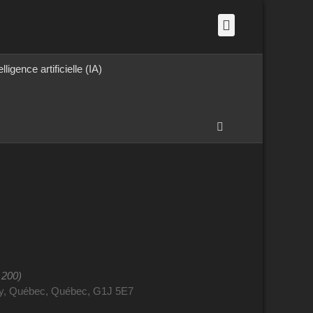
Facebook
elligence artificielle (IA)
Recherche
 200)
y, Québec, Québec, G1J 5E7