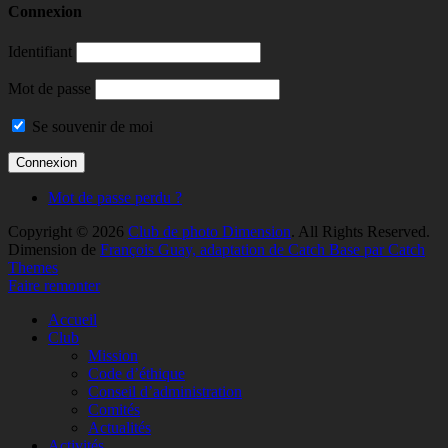
Connexion
Identifiant
Mot de passe
Se souvenir de moi
Mot de passe perdu ?
Copyright © 2026
Club de photo Dimension
. All Rights Reserved.
Dimension de
François Guay, adaptation de Catch Base par Catch
Themes
Faire remonter
Accueil
Club
Mission
Code d’éthique
Conseil d’administration
Comités
Actualités
Activités