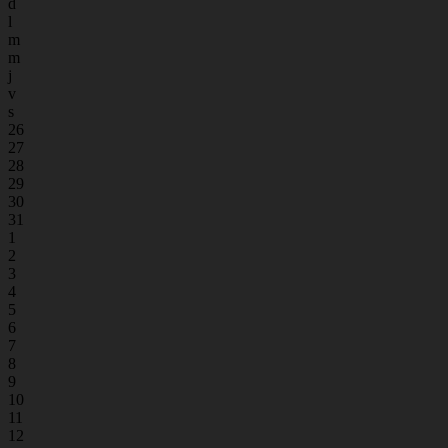
d
l
m
m
j
v
s
26
27
28
29
30
31
1
2
3
4
5
6
7
8
9
10
11
12