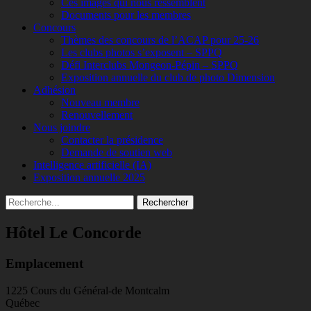
Ces images qui nous ressemblent
Documents pour les membres
Concours
Thèmes des concours de l’ACAP pour 25-26
Les clubs photos s’exposent – SPPQ
Défi Interclubs Mongeon-Pépin – SPPQ
Exposition annuelle du club de photo Dimension
Adhésion
Nouveau membre
Renouvellement
Nous joindre
Contacter la présidence
Demande de soutien web
Intelligence artificielle (IA)
Exposition annuelle 2025
Recherche
Rechercher :
Hôtel Le Concorde
Emplacement
1225 Cours du Général-de Montcalm
Québec