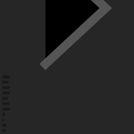
dim
lun
mar
mer
jeu
ven
sam
d
l
m
m