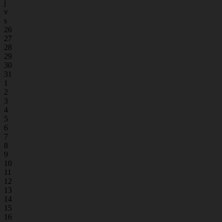
j
v
s
26
27
28
29
30
31
1
2
3
4
5
6
7
8
9
10
11
12
13
14
15
16