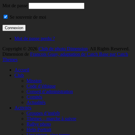
Mot de passe
Se souvenir de moi
Mot de passe perdu ?
Copyright © 2026
Club de photo Dimension
. All Rights Reserved.
Dimension de
François Guay, adaptation de Catch Base par Catch
Themes
Faire
Accueil
remonter
Club
Mission
Code d’éthique
Conseil d’administration
Comités
Actualités
Activités
Groupes d’intérêt
Thèmes – marche à suivre
Rallye photo
Help-Portrait
Une vision, cinq temps