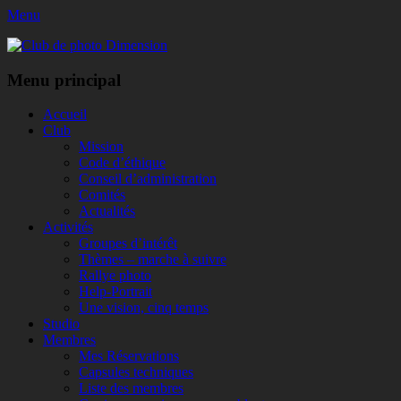
Menu
Club de photo Dimension
Facebook
Menu principal
Aller
Accueil
au
Club
contenu
Mission
Code d’éthique
Conseil d’administration
Comités
Actualités
Activités
Groupes d’intérêt
Thèmes – marche à suivre
Rallye photo
Help-Portrait
Une vision, cinq temps
Studio
Membres
Mes Réservations
Capsules techniques
Liste des membres