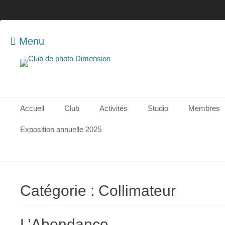
Menu
Club de photo
Dimension
Menu principal
Aller
Accueil
Club
Activités
Studio
Membres
au
contenu
Exposition annuelle 2025
Catégorie :
Collimateur
L’Abondance