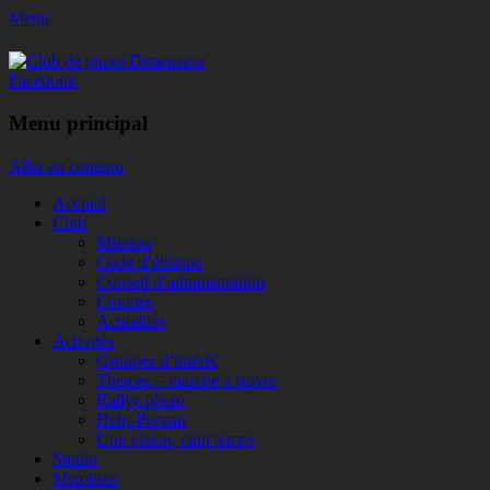
Menu
Club de photo Dimension
Facebook
Menu principal
Aller au contenu
Accueil
Club
Mission
Code d’éthique
Conseil d’administration
Comités
Actualités
Activités
Groupes d’intérêt
Thèmes – marche à suivre
Rallye photo
Help-Portrait
Une vision, cinq temps
Studio
Membres