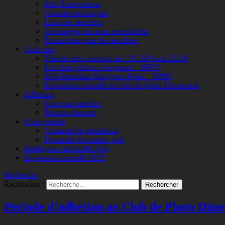
Mes Réservations
Capsules techniques
Liste des membres
Ces images qui nous ressemblent
Documents pour les membres
Concours
Thèmes des concours de l’ACAP pour 25-26
Les clubs photos s’exposent – SPPQ
Défi Interclubs Mongeon-Pépin – SPPQ
Exposition annuelle du club de photo Dimension
Adhésion
Nouveau membre
Renouvellement
Nous joindre
Contacter la présidence
Demande de soutien web
Intelligence artificielle (IA)
Exposition annuelle 2025
Recherche
Rechercher :
Période d’adhésion au Club de Photo Dime