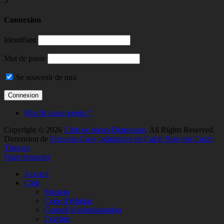
5
Connexion
Identifiant
Mot de passe
Se souvenir de moi
Mot de passe perdu ?
Copyright © 2026
Club de photo Dimension
. All Rights Reserved.
Dimension de
François Guay, adaptation de Catch Base par Catch
Themes
Faire remonter
Accueil
Club
Mission
Code d’éthique
Conseil d’administration
Comités