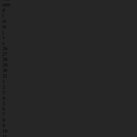
sam
d
l
m
m
j
v
s
26
27
28
29
30
31
1
2
3
4
5
6
7
8
9
10
11