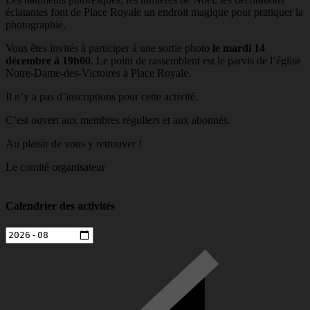
éclatantes font de Place Royale un endroit magique pour pratiquer la
photographie.
Vous êtes invités à participer à une sortie photo
le mardi 14
décembre à 19h00
. Le point de rassemblent est le parvis de l’église
Notre-Dame-des-Victoires à Place Royale.
Il n’y a pas d’inscriptions pour cette activité.
C’est ouvert aux membres réguliers et aux abonnés.
Au plaisir de vous y retrouver !
Le comité organisateur
Calendrier des activités