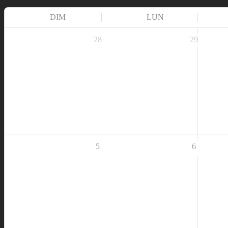
DIM
LUN
28
29
5
6