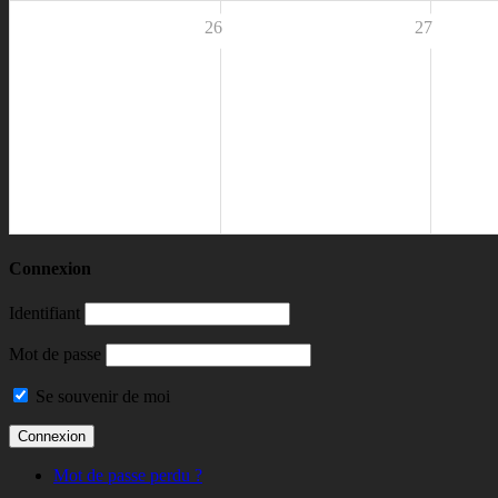
26
27
Connexion
Identifiant
Mot de passe
Se souvenir de moi
Mot de passe perdu ?