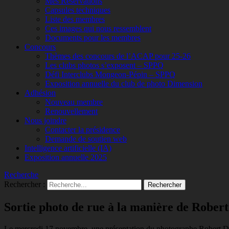
Mes Réservations
Capsules techniques
Liste des membres
Ces images qui nous ressemblent
Documents pour les membres
Concours
Thèmes des concours de l’ACAP pour 25-26
Les clubs photos s’exposent – SPPQ
Défi Interclubs Mongeon-Pépin – SPPQ
Exposition annuelle du club de photo Dimension
Adhésion
Nouveau membre
Renouvellement
Nous joindre
Contacter la présidence
Demande de soutien web
Intelligence artificielle (IA)
Exposition annuelle 2025
Recherche
Rechercher :
Sortie photo de rue à la manière de Rober
Le mercredi 17 novembre, une présentation du photographe Robert Doi