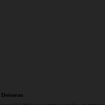
t Doisneau
sneau (1912-1994) vous sera offerte par Anne Dion, une membre de not