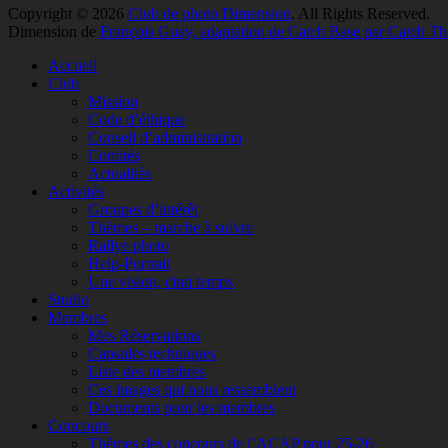
Copyright © 2026
Club de photo Dimension
. All Rights Reserved.
Dimension de
François Guay, adaptation de Catch Base par Catch T
Accueil
Club
Mission
Code d’éthique
Conseil d’administration
Comités
Actualités
Activités
Groupes d’intérêt
Thèmes – marche à suivre
Rallye photo
Help-Portrait
Une vision, cinq temps
Studio
Membres
Mes Réservations
Capsules techniques
Liste des membres
Ces images qui nous ressemblent
Documents pour les membres
Concours
Thèmes des concours de l’ACAP pour 25-26