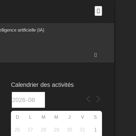
Facebook
elligence artificielle (IA)
Recherche
Calendrier des activités
D
L
M
M
J
V
S
26
27
28
29
30
31
1