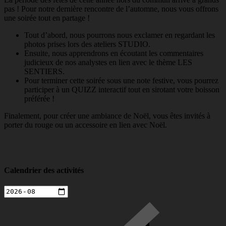
pas ! Pour notre dernière rencontre de l’automne, nous vous offrons
une soirée tout en partage !
Tout d’abord, nous pourrons nous exclamer en regardant les
photos prises lors des ateliers STUDIO.
Ensuite, nous apprendrons en écoutant les commentaires
judicieux de nos analystes en lien avec le thème LES
SENTIERS.
Pour terminer cette soirée sous une note festive, vous pourrez
participer à un QUIZZ interactif tout en sirotant votre boisson
préférée !
Finalement, pour créer une ambiance de Noël, vous êtes invités à
porter du rouge ou un accessoire en lien avec Noël.
Calendrier des activités