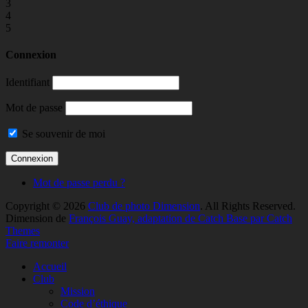
3
4
5
Connexion
Identifiant
Mot de passe
Se souvenir de moi
Mot de passe perdu ?
Copyright © 2026
Club de photo Dimension
. All Rights Reserved.
Dimension de
François Guay, adaptation de Catch Base par Catch
Themes
Faire remonter
Accueil
Club
Mission
Code d’éthique