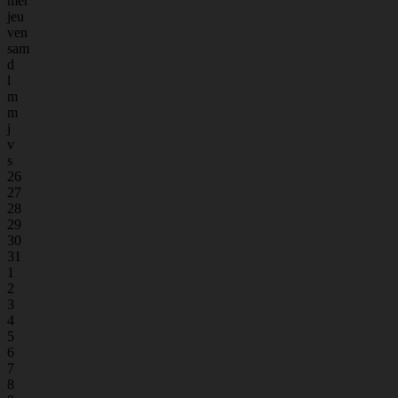
mer
jeu
ven
sam
d
l
m
m
j
v
s
26
27
28
29
30
31
1
2
3
4
5
6
7
8