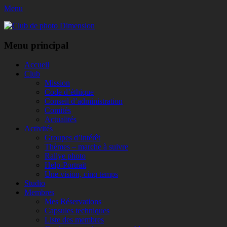
Menu
Club de photo Dimension
Facebook
Menu principal
Aller
Accueil
au
Club
contenu
Mission
Code d’éthique
Conseil d’administration
Comités
Actualités
Activités
Groupes d’intérêt
Thèmes – marche à suivre
Rallye photo
Help-Portrait
Une vision, cinq temps
Studio
Membres
Mes Réservations
Capsules techniques
Liste des membres