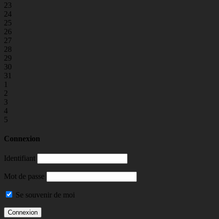
23
24
25
26
27
28
29
30
31
1
2
3
4
5
Connexion
Identifiant
Mot de passe
Se souvenir de moi