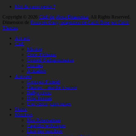
Mot de passe perdu ?
Copyright © 2026
Club de photo Dimension
. All Rights Reserved.
Dimension de
François Guay, adaptation de Catch Base par Catch
Themes
Faire
Accueil
remonter
Club
Mission
Code d’éthique
Conseil d’administration
Comités
Actualités
Activités
Groupes d’intérêt
Thèmes – marche à suivre
Rallye photo
Help-Portrait
Une vision, cinq temps
Studio
Membres
Mes Réservations
Capsules techniques
Liste des membres