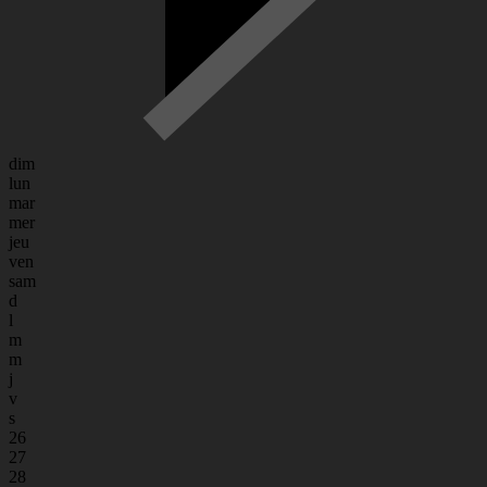
dim
lun
mar
mer
jeu
ven
sam
d
l
m
m
j
v
s
26
27
28