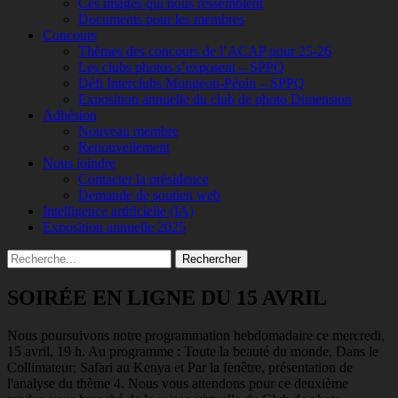
Ces images qui nous ressemblent
Documents pour les membres
Concours
Thèmes des concours de l’ACAP pour 25-26
Les clubs photos s’exposent – SPPQ
Défi Interclubs Mongeon-Pépin – SPPQ
Exposition annuelle du club de photo Dimension
Adhésion
Nouveau membre
Renouvellement
Nous joindre
Contacter la présidence
Demande de soutien web
Intelligence artificielle (IA)
Exposition annuelle 2025
Recherche
Rechercher :
SOIRÉE EN LIGNE DU 15 AVRIL
Nous poursuivons notre programmation hebdomadaire ce mercredi,
15 avril, 19 h. Au programme : Toute la beauté du monde, Dans le
Collimateur; Safari au Kenya et Par la fenêtre, présentation de
l'analyse du thème 4. Nous vous attendons pour ce deuxième