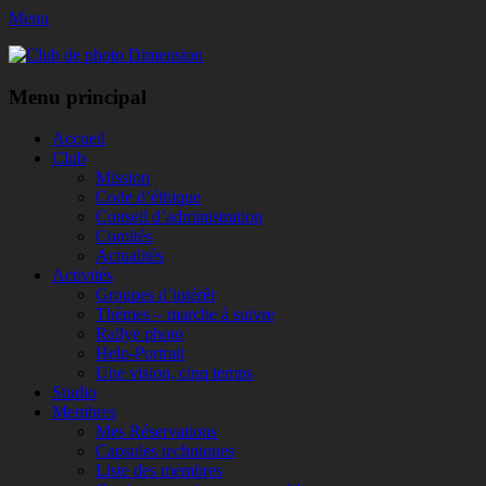
Menu
Club de photo Dimension
Facebook
Menu principal
Aller
Accueil
au
Club
contenu
Mission
Code d’éthique
Conseil d’administration
Comités
Actualités
Activités
Groupes d’intérêt
Thèmes – marche à suivre
Rallye photo
Help-Portrait
Une vision, cinq temps
Studio
Membres
Mes Réservations
Capsules techniques
Liste des membres