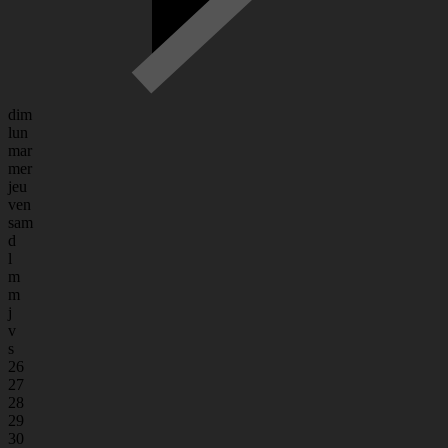
dim
lun
mar
mer
jeu
ven
sam
d
l
m
m
j
v
s
26
27
28
29
30