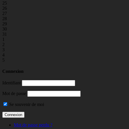
25
26
27
28
29
30
31
1
2
3
4
5
Connexion
Identifiant
Mot de passe
Se souvenir de moi
Mot de passe perdu ?