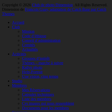
Copyright © 2026
Club de photo Dimension
. All Rights Reserved.
Dimension de
François Guay, adaptation de Catch Base par Catch
Themes
Faire
Accueil
remonter
Club
Mission
Code d’éthique
Conseil d’administration
Comités
Actualités
Activités
Groupes d’intérêt
Thèmes – marche à suivre
Rallye photo
Help-Portrait
Une vision, cinq temps
Studio
Membres
Mes Réservations
Capsules techniques
Liste des membres
Ces images qui nous ressemblent
Documents pour les membres