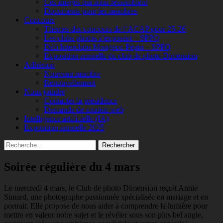
Ces images qui nous ressemblent
Documents pour les membres
Concours
Thèmes des concours de l’ACAP pour 25-26
Les clubs photos s’exposent – SPPQ
Défi Interclubs Mongeon-Pépin – SPPQ
Exposition annuelle du club de photo Dimension
Adhésion
Nouveau membre
Renouvellement
Nous joindre
Contacter la présidence
Demande de soutien web
Intelligence artificielle (IA)
Exposition annuelle 2025
Recherche
Rechercher :
Soirée régulière du 4 mars
Le mercredi 4 mars, le Club de photo Dimension reçoit Annie
Simard, une photographe passionnée spécialisée en mariage et en
portrait. Elle propose de nous aider à comprendre la lumière pour
mettre en valeur notre sujet et le révéler sous son plus bel angle,