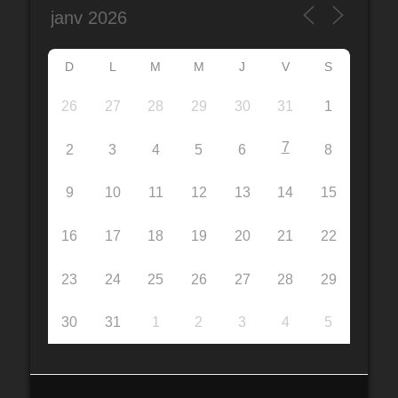
D
L
M
M
J
V
S
26
27
28
29
30
31
1
7
2
3
4
5
6
8
9
10
11
12
13
14
15
16
17
18
19
20
21
22
23
24
25
26
27
28
29
30
31
1
2
3
4
5