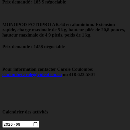
Prix demandé : 185 $ négociable
MONOPOD FOTOPRO AK-64
en aluminium. Extension
rapide, charge maximale de 5 kg, hauteur pliée de 20,8 pouces,
hauteur maximale de 4,9 pieds, poids de 1 kg.
Prix demandé : 145$ négociable
Pour information contacter Carole Coulombe:
coulombecarole@videotron.ca
ou 418-623-5801
Calendrier des activités