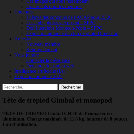
Ces images qui nous ressemblent
Documents pour les membres
Concours
Thèmes des concours de l’ACAP pour 25-26
Les clubs photos s’exposent – SPPQ
Défi Interclubs Mongeon-Pépin – SPPQ
Exposition annuelle du club de photo Dimension
Adhésion
Nouveau membre
Renouvellement
Nous joindre
Contacter la présidence
Demande de soutien web
Intelligence artificielle (IA)
Exposition annuelle 2025
Recherche
Rechercher :
Tête de trépied Gimbal et monopod
TÊTE DE TRÉPIED Gimbal GH-10 de Promaster
en
aluminium. Charge maximale de 11,8 kg, hauteur de 8 pouces,
1 an d’utilisation.