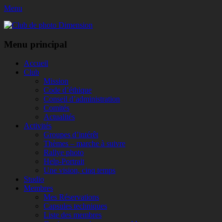
Menu
Club de photo Dimension
Facebook
Menu principal
Aller
Accueil
au
Club
contenu
Mission
Code d’éthique
Conseil d’administration
Comités
Actualités
Activités
Groupes d’intérêt
Thèmes – marche à suivre
Rallye photo
Help-Portrait
Une vision, cinq temps
Studio
Membres
Mes Réservations
Capsules techniques
Liste des membres