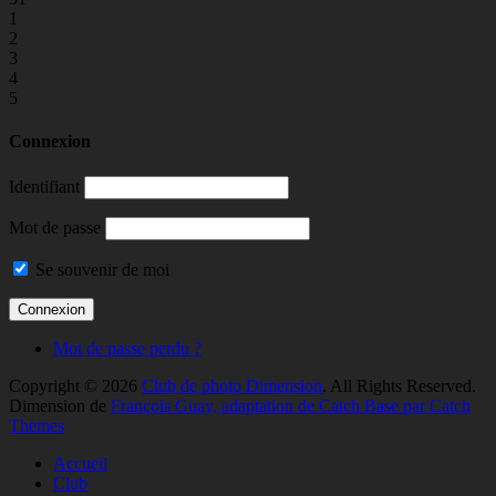
1
2
3
4
5
Connexion
Identifiant
Mot de passe
Se souvenir de moi
Mot de passe perdu ?
Copyright © 2026
Club de photo Dimension
. All Rights Reserved.
Dimension de
François Guay, adaptation de Catch Base par Catch
Themes
Faire
Accueil
remonter
Club