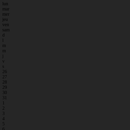
lun
mar
mer
jeu
ven
sam
d
l
m
m
j
v
s
26
27
28
29
30
31
1
2
3
4
5
6