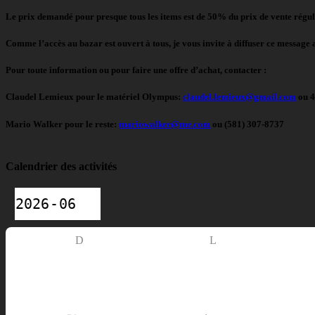
Le prix demandé pour presque tous les items est de 50% du prix de vente régulie
Comme l’accès au bazar est ouvert à tous, je vous invite à diffuser ce message 
Pour toute information ou pour faire une offre d’achat, contacter :
Claudel Lemieux pour le matériel Olympus:
claudel.lemieux@gmail.com
ou 4
Mario Walker pour le reste:
mariowalker@me.com
ou (581) 307-8737
Calendrier des activités
D
L