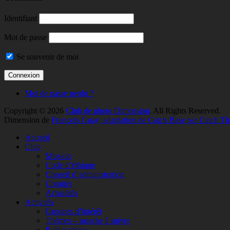
Identifiant
Mot de passe
Se souvenir de moi
Mot de passe perdu ?
Copyright © 2026
Club de photo Dimension
. All Rights Reserved.
Dimension de
François Guay, adaptation de Catch Base par Catch T
Faire
Accueil
remonter
Club
Mission
Code d’éthique
Conseil d’administration
Comités
Actualités
Activités
Groupes d’intérêt
Thèmes – marche à suivre
Rallye photo