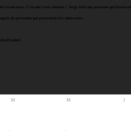
r avant taxes. C’est une vraie aubaine ! Serge était une personne qui faisait atte
auprès de personnes qui pourraient être intéressées.
18-473-6045
M
M
J