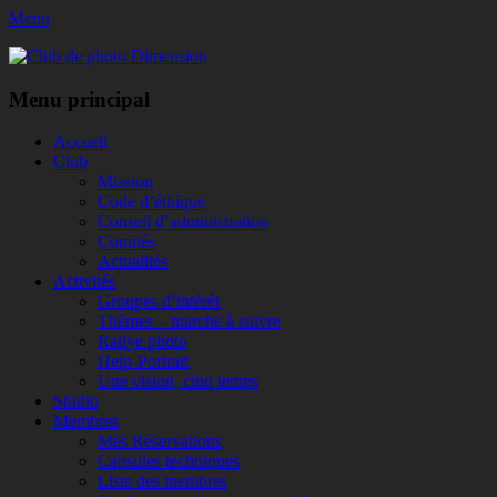
Menu
Club de photo Dimension
Facebook
Menu principal
Aller
Accueil
au
Club
contenu
Mission
Code d’éthique
Conseil d’administration
Comités
Actualités
Activités
Groupes d’intérêt
Thèmes – marche à suivre
Rallye photo
Help-Portrait
Une vision, cinq temps
Studio
Membres
Mes Réservations
Capsules techniques
Liste des membres