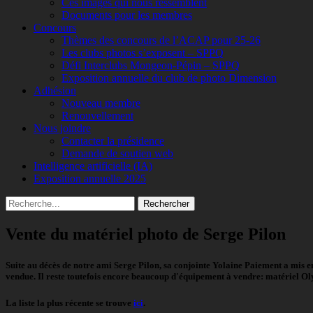
Ces images qui nous ressemblent
Documents pour les membres
Concours
Thèmes des concours de l’ACAP pour 25-26
Les clubs photos s’exposent – SPPQ
Défi Interclubs Mongeon-Pépin – SPPQ
Exposition annuelle du club de photo Dimension
Adhésion
Nouveau membre
Renouvellement
Nous joindre
Contacter la présidence
Demande de soutien web
Intelligence artificielle (IA)
Exposition annuelle 2025
Recherche
Rechercher :
Vente du matériel photo de Serge Pilon
Suite au décès de notre ami Serge Pilon, sa conjointe Yolaine Paiement a mis e
vendue. Il reste toutefois encore beaucoup d'équipement à vendre: matériel Oly
La liste la plus récente se trouve
ici
.